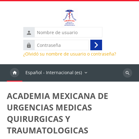
Salta al contenido principal
Nombre
de
Contraseña
usuario
Acceder
¿Olvidó su nombre de usuario o contraseña?
Español - Internacional ‎(es)‎
Buscar
cursos
ACADEMIA MEXICANA DE
URGENCIAS MEDICAS
QUIRURGICAS Y
TRAUMATOLOGICAS